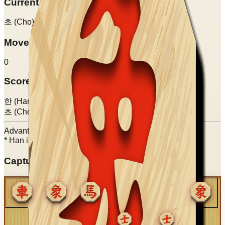
Current Turn
초 (Cho)
Move Count
0
Score
한 (Han):
73.5
초 (Cho):
72
Advantage:
+1.5
* Han includes 덤 (deom) +
1.5
Captured Pieces